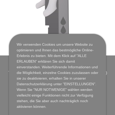
Wir verwenden Cookies um unsere Website zu
optimieren und Ihnen das bestmögliche Online-
Erlebnis zu bieten. Mit dem Klick auf "ALLE
ERLAUBEN“ erklären Sie sich damit
einverstanden. Weiterführende Informationen und
Tinte Toner & mehr | LOTTO am Markt (Ohligser Markt)
die Möglichkeit, einzelne Cookies zuzulassen oder
sie zu deaktivieren, erhalten Sie in unserer
Düsseldorfer Str. 67a
Datenschutzerklärung unter "EINSTELLUNGEN".
42697 Solingen-Ohligs
Wenn Sie "NUR NOTWENIGE" wählen werden
vielleicht einige Funktionen nicht zur Verfügung
Telefon: 0212-2334273 | Telefax: 0212-74459
stehen, die Sie aber auch nachträglich noch
E-Mail: info@tinte-toner-mehr.de
aktivieren können.
©2026 www.tinte-toner-mehr.de